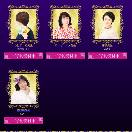
つむぎ 結先生
ローザ・エメ先生
芽咲先生
つむぎ ゆう
めさく
杏咲璃先生
あさり