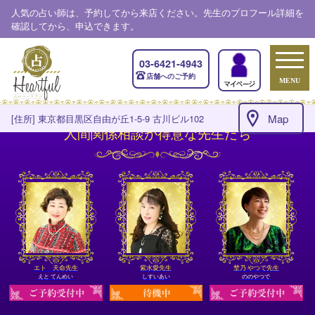
人気の占い師は、予約してから来店ください。先生のプロフール詳細を
確認してから、申込できます。
03-6421-4943
店舗へのご予約
MENU
Map
[住所] 東京都目黒区自由が丘1-5-9 古川ビル102
人間関係相談が得意な先生たち
エト 天命先生
紫水愛先生
埜乃 やつで先生
えと てんめい
しすいあい
ののやつで