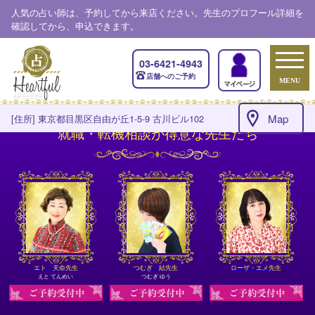
人気の占い師は、予約してから来店ください。先生のプロフール詳細を
確認してから、申込できます。
03-6421-4943
店舗へのご予約
MENU
Map
[住所] 東京都目黒区自由が丘1-5-9 古川ビル102
就職・転機相談が得意な先生たち
エト 天命先生
つむぎ 結先生
ローザ・エメ先生
えと てんめい
つむぎ ゆう