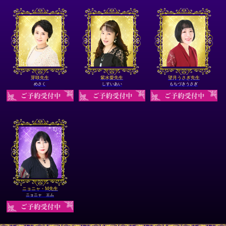
芽咲先生
紫水愛先生
望月うさぎ先生
めさく
しすいあい
もちづきうさぎ
ニョニャ・М先生
ニョニャ エム