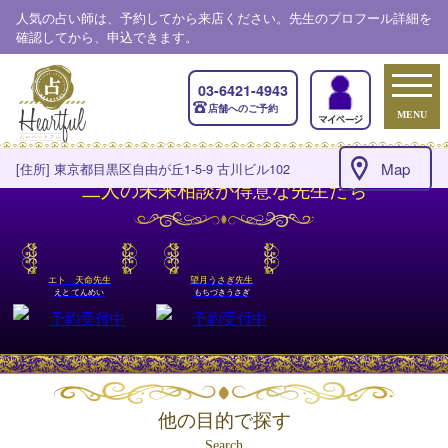
人気の占い師は、予約してから来店ください。先生のプロフール詳細を
確認してから、申込できます。
03-6421-4943
店舗へのご予約
MENU
Map
[住所] 東京都目黒区自由が丘1-5-9 古川ビル102
二人の未来相談が得意な先生たち
エト 天命先生
望月うさぎ先生
えと てんめい
もちづきうさぎ
他の目的で探す
Search