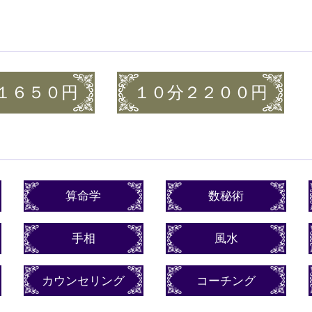
１６５０円
１０分２２００円
算命学
数秘術
手相
風水
カウンセリング
コーチング