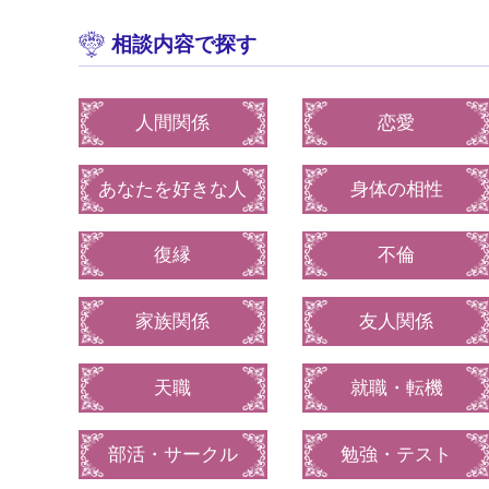
相談内容で探す
人間関係
恋愛
あなたを好きな人
身体の相性
復縁
不倫
家族関係
友人関係
天職
就職・転機
部活・サークル
勉強・テスト