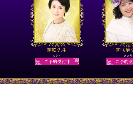
芽咲先生
杏咲璃
めさく
あさり