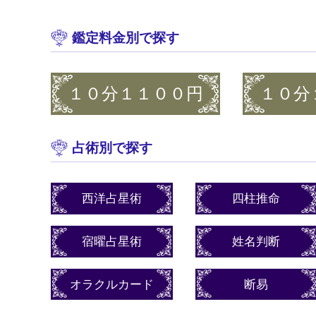
鑑定料金別で探す
１０分１１００円
１０分
占術別で探す
西洋占星術
四柱推命
宿曜占星術
姓名判断
オラクルカード
断易