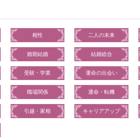
相性
二人の未来
婚期結婚
結婚総合
受験・学業
運命の出会い
職場関係
運命・転機
引越・家相
キャリアアップ