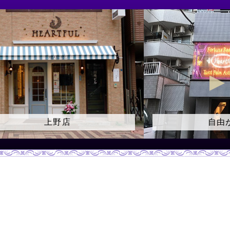
自由が丘店
御徒