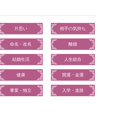
片思い
相手の気持ち
命名・改名
離婚
結婚生活
人生総合
健康
開運・金運
事業・独立
入学・進路